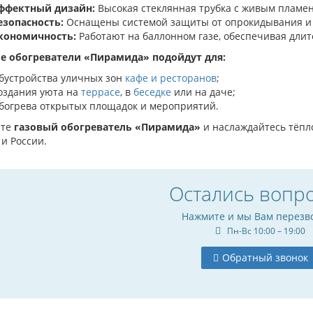
ффектный дизайн:
Высокая стеклянная трубка с живым пламе
езопасность:
Оснащены системой защиты от опрокидывания и у
кономичность:
Работают на баллонном газе, обеспечивая длит
е обогреватели «Пирамида» подойдут для:
бустройства уличных зон
кафе и ресторанов
;
оздания уюта на
террасе
, в
беседке
или на даче;
богрева открытых площадок и мероприятий.
ите
газовый обогреватель «Пирамида»
и наслаждайтесь тёпло
и России.
Остались вопр
Нажмите и мы Вам перезв
Пн-Вс 10:00 – 19:00
Обратный звонок