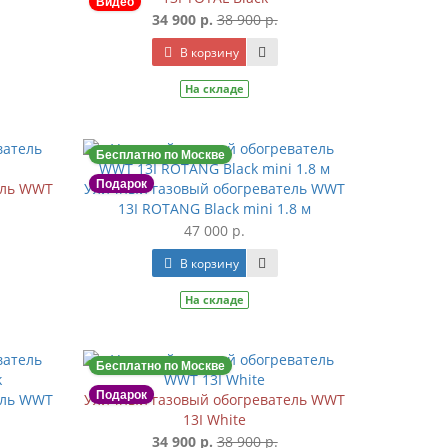
Видео
34 900 р.
38 900 р.
В корзину
На складе
Бесплатно по Москве
Подарок
ель WWT
Уличный газовый обогреватель WWT
13I ROTANG Black mini 1.8 м
47 000 р.
В корзину
На складе
Бесплатно по Москве
Подарок
ель WWT
Уличный газовый обогреватель WWT
13I White
34 900 р.
38 900 р.