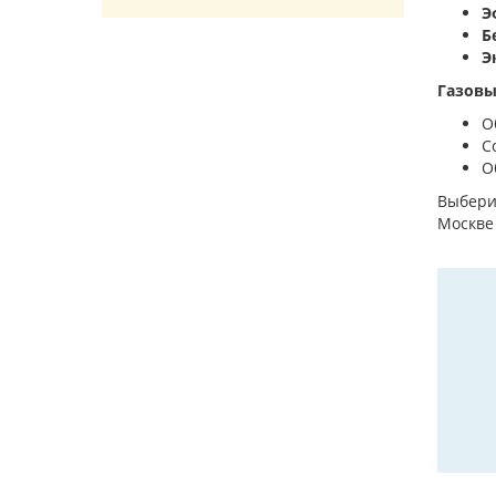
Э
Б
Э
Газовы
О
С
О
Выбер
Москве 