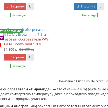
В корзину
В корзину
На складе
На складе
атно по Москве
ок
й газовый обогреватель WWT
I TOTAL Brown mini 1.8 м
34 500 р.
36 600 р.
В корзину
На складе
Показано с 1 по 16 из 16 (всего 1 
е обогреватели «Пирамида»
— это стильные и эффективные у
дают комфортную температуру даже в прохладную погоду, идеал
нов и загородных участков.
ощный обогрев:
Инфракрасный нагревательный элемент обес