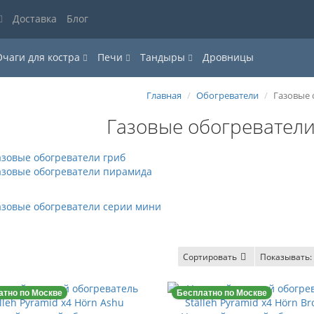
Доставка
Блог
Очаги для костра
Печи
Тандыры
Дровницы
Главная
Обогреватели
Газовые 
Газовые обогревател
азовые обогреватели гриб
азовые обогреватели пирамида
азовые обогреватели серии мини
Сортировать
Показывать:
атно по Москве
Бесплатно по Москве