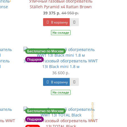
атель
Уличный газовый обогреватель
onse
Ställeh Pyramid x4 Rattan Brown
39 375 р.
44 950 р.
В корзину
На складе
Бесплатно по Москве
Подарок
атель
Уличный газовый обогреватель WWT
l
13I Black mini 1.8 м
36 600 р.
В корзину
На складе
Бесплатно по Москве
Подарок
ель WWT
Уличный газовый обогреватель WWT
13I TOTAL Black