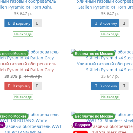
ный газовый обогреватель
Уличный газовый обогрев
lleh Pyramid x4 Hörn Ashu
Ställeh Pyramid x4 Hörn Br
35 647 р.
35 647 р.
В корзину
В корзину
На складе
На складе
атно по Москве
Бесплатно по Москве
ный газовый обогреватель
Уличный газовый обогрев
lleh Pyramid x4 Rattan Grey
Ställeh Pyramid x4 Stee
39 375 р.
44 950 р.
35 647 р.
В корзину
В корзину
На складе
На складе
атно по Москве
Бесплатно по Москве
ок
Подарок
й газовый обогреватель WWT
Уличный газовый обогреват
13I ROTANG White
13I Stainless steel