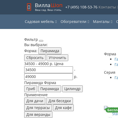
Вилла
Шоп
+7 (495) 108-53-76
Контакты
Ваш сад. Ваш стиль.
Садовая мебель
Обогреватели
Мангалы
Фильтр
Вы выбрали:
Форма:
Пирамида
Форма
Сбросить
Уточнить
Г
34500
-
49000
р.
Цена
Г
-
Серия
р.
Г
Пирамида
Форма
Гриб
Пирамида
Цилиндр
Применение
Для дачи
Для беседки
Для террасы
Для кафе
Беспл
Для веранды