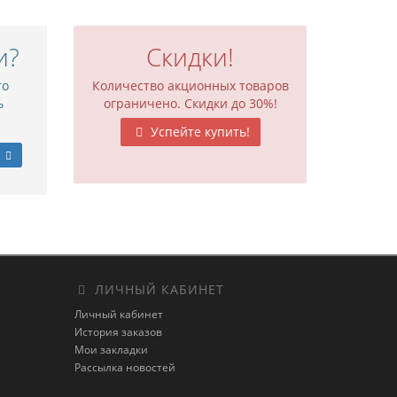
и?
Скидки!
то
Количество акционных товаров
ь
ограничено. Скидки до 30%!
Успейте купить!
ЛИЧНЫЙ КАБИНЕТ
Личный кабинет
История заказов
Мои закладки
Рассылка новостей