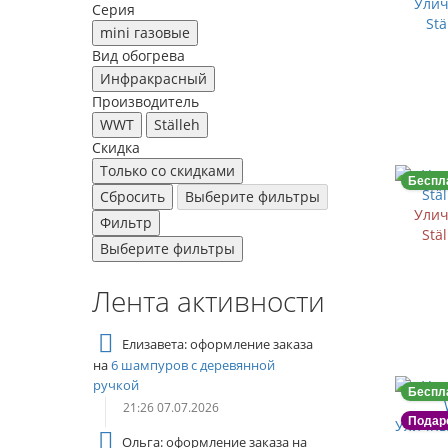
Улич
Серия
Stä
mini газовые
Вид обогрева
Инфракрасный
Производитель
WWT
Ställeh
Скидка
Только со cкидками
Беспл
Сбросить
Выберите фильтры
Улич
Фильтр
Stä
Выберите фильтры
Лента активности
Елизавета: оформление заказа
на
6 шампуров с деревянной
ручкой
Беспл
21:26 07.07.2026
Подар
Уличны
Ольга: оформление заказа на