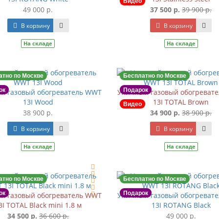
Видео
49 000 р.
37 500 р.
39 900 р.
В корзину
В корзину
На складе
На складе
атно по Москве
Бесплатно по Москве
ок
Подарок
й газовый обогреватель WWT
Уличный газовый обогреват
13I Wood
13I TOTAL Brown
Видео
38 900 р.
34 900 р.
38 900 р.
В корзину
В корзину
На складе
На складе
атно по Москве
Бесплатно по Москве
ок
Подарок
й газовый обогреватель WWT
Уличный газовый обогреват
3I TOTAL Black mini 1.8 м
13I ROTANG Black
34 500 р.
36 600 р.
49 000 р.