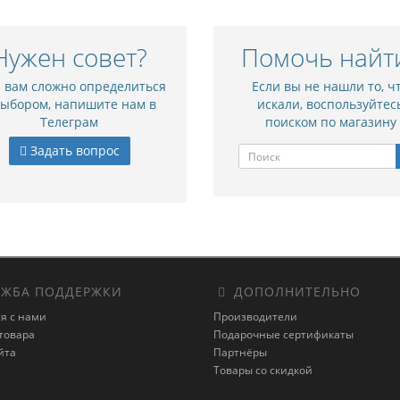
Нужен совет?
Помочь найт
и вам сложно определиться
Если вы не нашли то, ч
выбором, напишите нам в
искали, воспользуйтес
Телеграм
поиском по магазину
Задать вопрос
ЖБА ПОДДЕРЖКИ
ДОПОЛНИТЕЛЬНО
я с нами
Производители
товара
Подарочные сертификаты
йта
Партнёры
Товары со скидкой