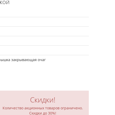
кой
 крышка закрывающая очаг
Скидки!
Количество акционных товаров ограничено.
Скидки до 30%!