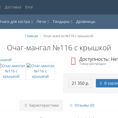
Доставка
Блог
Очаги для костра
Печи
Тандыры
Дровницы
Главная
Очаг-мангал №116 с крышкой
Очаг-мангал №116 с крышкой
Доступность: Не
Товар распродан
21 350 р.
В корз
Характеристики
Отзывы (0)