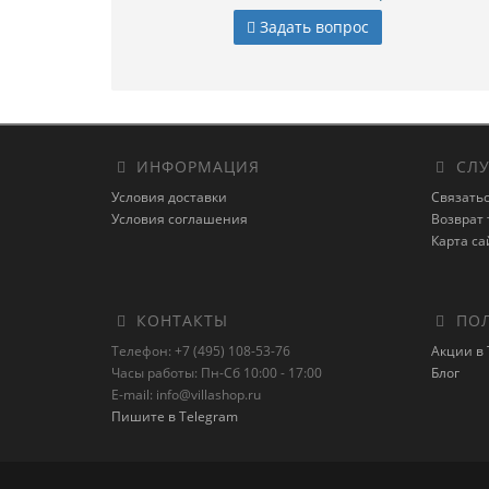
Задать вопрос
ИНФОРМАЦИЯ
СЛУ
Условия доставки
Связатьс
Условия соглашения
Возврат 
Карта са
КОНТАКТЫ
ПОЛ
Телефон: +7 (495) 108-53-76
Акции в 
Часы работы: Пн-Сб 10:00 - 17:00
Блог
E-mail: info@villashop.ru
Пишите в Telegram