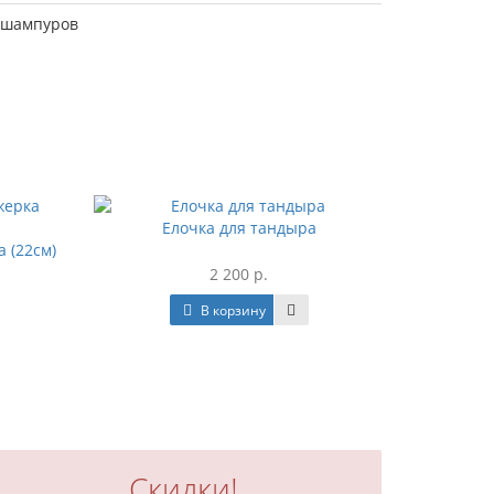
я шампуров
Елочка для тандыра
По
 (22см)
2 200 р.
В корзину
Скидки!