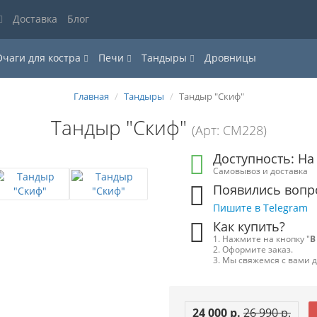
Доставка
Блог
Очаги для костра
Печи
Тандыры
Дровницы
Главная
Тандыры
Тандыр "Скиф"
Тандыр "Скиф"
(Арт: СМ228)
Доступность: На
Самовывоз и доставка
Появились вопр
Пишите в Telegram
Как купить?
1. Нажмите на кнопку "
В
2. Оформите заказ.
3. Мы свяжемся с вами 
24 000 р.
26 990 р.