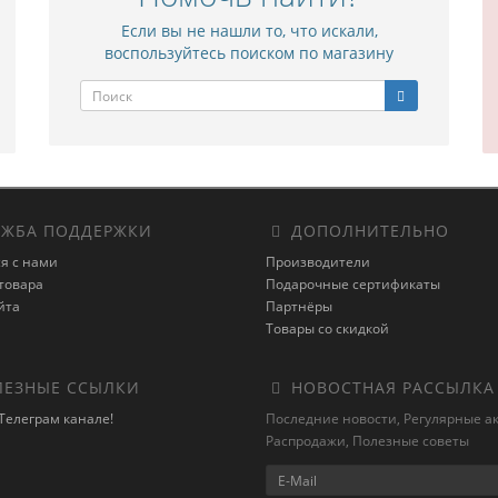
Если вы не нашли то, что искали,
воспользуйтесь поиском по магазину
ЖБА ПОДДЕРЖКИ
ДОПОЛНИТЕЛЬНО
я с нами
Производители
товара
Подарочные сертификаты
йта
Партнёры
Товары со скидкой
ЕЗНЫЕ ССЫЛКИ
НОВОСТНАЯ РАССЫЛКА
Телеграм канале!
Последние новости, Регулярные а
Распродажи, Полезные советы