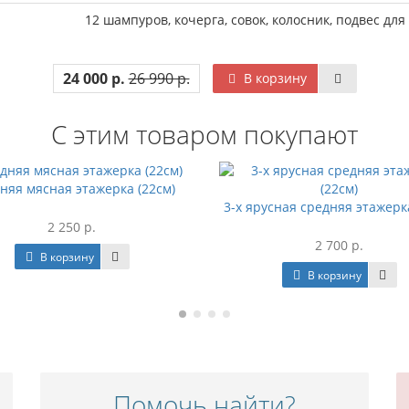
12 шампуров, кочерга, совок, колосник, подвес дл
24 000 р.
26 990 р.
В корзину
С этим товаром покупают
няя мясная этажерка (22см)
3-х ярусная средняя этажерка
2 250 р.
2 700 р.
В корзину
В корзину
Помочь найти?