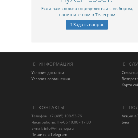
Если вам сложно определиться с выбором,
напишите нам в Телеграм
Задать вопрос
ИНФОРМАЦИЯ
СЛУ
Условия доставки
Связатьс
Условия соглашения
Возврат 
Карта са
КОНТАКТЫ
ПОЛ
Телефон: +7 (495) 108-53-76
Акции в 
Часы работы: Пн-Сб 10:00 - 17:00
Блог
E-mail: info@villashop.ru
Пишите в Telegram