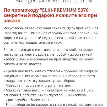
Bourget заснеженная 210 см
По промокоду "ELKI-PREMIUM 5376"
секретный
подарок! Укажите его при
заказе.
Искусственная заснеженная елка Bourget - премиальная
новогодняя ель, имеющая стройный силуэт правильной
формы и натуральный вид преснеженной хвои, словно
усыпана настоящим снегом в лесу.
Ель экологичная и изготовлена из пожаробезопасных
материалов, снег представляет собой искусственный
хлопок (флок), нанесенный на производстве, не имеет
запаха и не осыпается.
- Крепление веток ели со стволом – прочное шарнирное
соединение, ветки уже закреплены на стволе и просто
откидываются, что ускоряет время сборки.
- Материал подставки и ствола – металл.
- Материал хвои веток – литая хвоя на концах и ПВХ у
основания, заснеженные искусственным хлопком.
- Срок службы – более 5 лет.
- Ель разборная (вставляется ствол в ствол), поставляется в