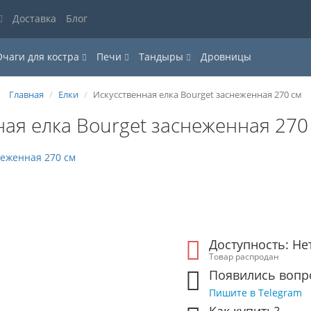
Доставка
Блог
Очаги для костра
Печи
Тандыры
Дровницы
Главная
Елки
Искусственная елка Bourget заснеженная 270 см
ная елка Bourget заснеженная 270
Доступность: Не
Товар распродан
Появились вопр
Пишите в Telegram