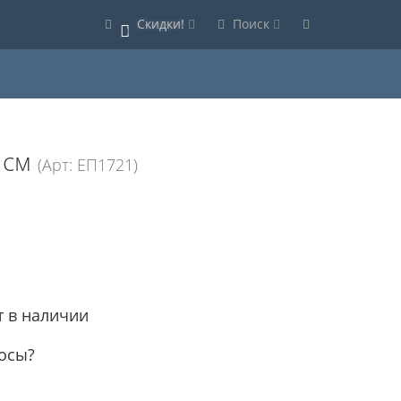
Скидки!
Поиск
0
 см
(Арт: ЕП1721)
т в наличии
осы?