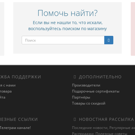
Помочь найти?
Если вы не нашли то, что искали,
воспользуйтесь поиском по магазину
ЖБА ПОДДЕРЖКИ
ДОПОЛНИТЕЛЬНО
я с нами
Производители
товара
Подарочные сертификаты
йта
Партнёры
Товары со скидкой
ЕЗНЫЕ ССЫЛКИ
НОВОСТНАЯ РАССЫЛКА
Телеграм канале!
Последние новости, Регулярные а
Распродажи, Полезные советы