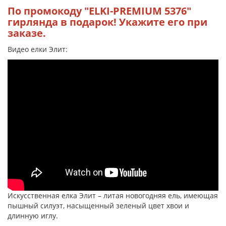
По промокоду "ELKI-PREMIUM 5376"
гирлянда в подарок! Укажите его при
заказе.
Видео елки Элит:
Искусственная елка Элит – литая новогодняя ель, имеющая
пышный силуэт, насыщенный зеленый цвет хвои и
длинную иглу.