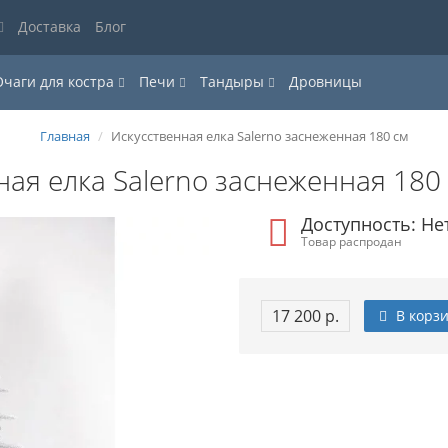
Доставка
Блог
Очаги для костра
Печи
Тандыры
Дровницы
Главная
Искусственная елка Salerno заснеженная 180 см
ная елка Salerno заснеженная 180
Доступность: Не
Товар распродан
17 200 р.
В корз