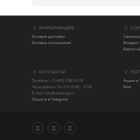
ИНФОРМАЦИЯ
СЛУ
Условия доставки
Связатьс
Условия соглашения
Возврат 
Карта са
КОНТАКТЫ
ПОЛ
Телефон: +7 (495) 108-53-76
Акции в 
Часы работы: Пн-Сб 10:00 - 17:00
Блог
E-mail: info@villashop.ru
Пишите в Telegram