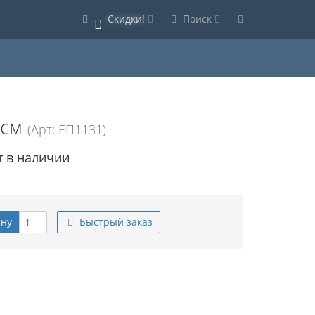
Скидки!
Поиск
0
 см
(Арт: ЕП1131)
т в наличии
ину
Быстрый заказ