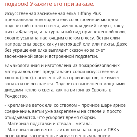
подарок! Укажите его при заказе.
Искусственная заснеженная елка Tiffany Plus -
премиальная новогодняя ель со встроенной мощной
подсветкой теплого света, имеющая дикий силуэт, как у
пихты Фразера, и натуральный вид приснеженной хвои,
словно усыпана настоящим снегом в лесу. Ветви елки
направлены вверх, как у настоящей ели или пихты. Даже
без украшения елка выглядит сказочно за счет
заснеженной хвои и встроенной подсветки.
Ель экологичная и изготовлена из пожаробезопасных
материалов, снег представляет собой искусственный
хлопок (флок), нанесенный на производстве, не имеет
запаха и не осыпается. Подсветка выполнена мощными
диодами теплого света, как на витринах Европы в
Рождество.
- Крепление веток ели со стволом – прочное шарнирное
соединение, ветки уже закреплены на стволе и просто
откидываются, что ускоряет время сборки.
- Материал подставки и ствола – металл.
- Материал хвои веток – литая хвоя на концах и ПВХ у
основания, заснеженные искусственным хлопком.