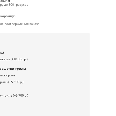
раска
у до 800 градусов
 корзину
".
для подтверждения заказа.
р.)
иками (+10 300 р.)
решетки-гриль:
ток-гриль
иль (+5 500 р.)
-гриль (+9 700 р.)