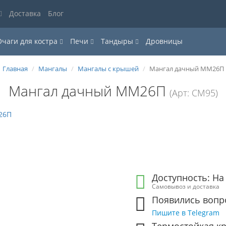
Доставка
Блог
Очаги для костра
Печи
Тандыры
Дровницы
Главная
Мангалы
Мангалы с крышей
Мангал дачный ММ26П
Мангал дачный ММ26П
(Арт: СМ95)
Доступность: На
Самовывоз и доставка
Появились вопр
Пишите в Telegram