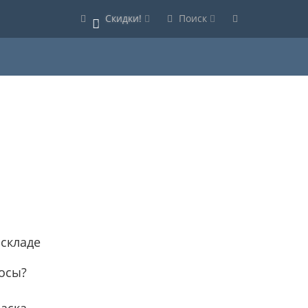
Скидки!
Поиск
0
 складе
осы?