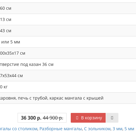
60 см
13 см
43 см
 или 5 мм
00х35х17 см
тверстие под казан 36 см
7х53х44 см
0 кг
аровня, печь с трубой, каркас мангала с крышей
36 300 р.
44 900 р.
В корзину
галы со столиком
,
Разборные мангалы
,
С зольником
,
3 мм
,
5 мм