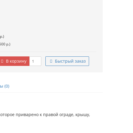
р.)
00 р.)
В корзину
Быстрый заказ
 (0)
которое приварено к правой ограде, крышу,