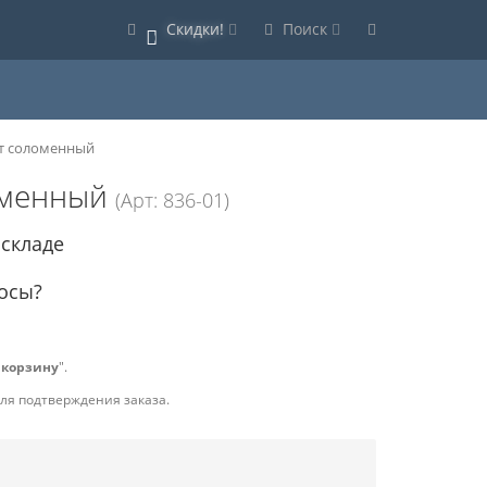
Скидки!
Поиск
0
ет соломенный
ломенный
(Арт: 836-01)
 складе
осы?
 корзину
".
для подтверждения заказа.