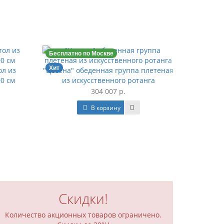
Бесплатно по Москве
Бесплатн
Хит
ол из
"Цесена" обеденная группа плетеная
"Амаро
00 см
из искусственного ротанга
ис
304 007 р.
В корзину
Скидки!
Количество акционных товаров ограничено.