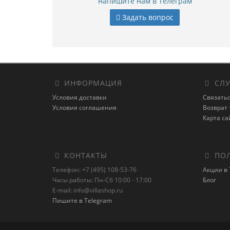
напишите нам в Телеграм
Задать вопрос
ИНФОРМАЦИЯ
СЛУ
Условия доставки
Связатьс
Условия соглашения
Возврат 
Карта са
КОНТАКТЫ
ПОЛ
Телефон: +7 (495) 108-53-76
Акции в 
Часы работы: Пн-Сб 10:00 - 17:00
Блог
E-mail: info@villashop.ru
Пишите в Telegram