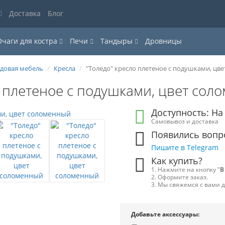
Доставка
Блог
Очаги для костра
Печи
Тандыры
Дровницы
довая мебель
Кресла
"Толедо" кресло плетеное с подушками, цв
о плетеное с подушками, цвет со
Доступность: На
Самовывоз и доставка
Появились вопр
Пишите в Telegram
Как купить?
1. Нажмите на кнопку "
В
2. Оформите заказ.
3. Мы свяжемся с вами 
Добавьте аксессуары: