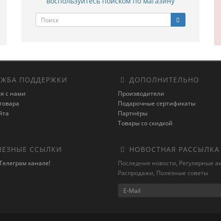
воспользуйтесь поиском по магазину
ЖБА ПОДДЕРЖКИ
ДОПОЛНИТЕЛЬНО
я с нами
Производители
товара
Подарочные сертификаты
йта
Партнёры
Товары со скидкой
ЕЗНЫЕ ССЫЛКИ
НОВОСТНАЯ РАССЫЛКА
Телеграм канале!
Последние новости, Регулярные а
Распродажи, Полезные советы