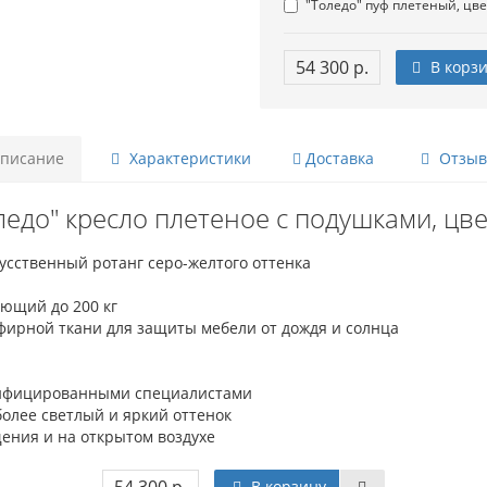
"Толедо" пуф плетеный, цве
54 300 р.
В корз
писание
Характеристики
Доставка
Отзывы
ледо" кресло плетеное с подушками, цв
сственный ротанг серо-желтого оттенка
ющий до 200 кг
ирной ткани для защиты мебели от дождя и солнца
лифицированными специалистами
олее светлый и яркий оттенок
ения и на открытом воздухе
В корзину