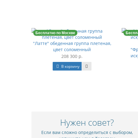
Бесплатно по Москве
Беспл
ж-зона из
"Латте" обеденная группа плетеная,
нга
цвет соломенный
"Фр
иск
208 300 р.
В корзину
Нужен совет?
Если вам сложно определиться с выбором,