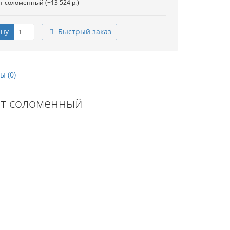
т соломенный (+13 524 р.)
ину
Быстрый заказ
 (0)
ет соломенный