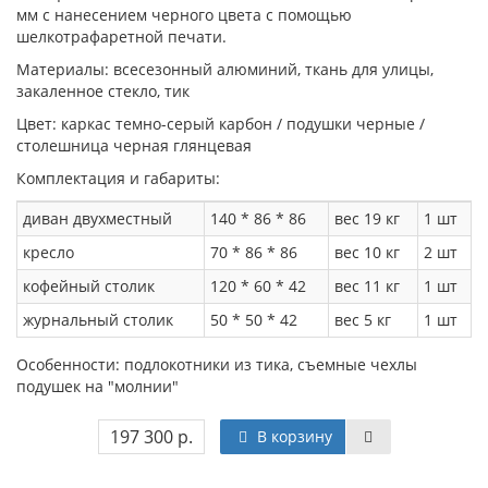
мм с нанесением черного цвета с помощью
шелкотрафаретной печати.
Материалы: всесезонный алюминий, ткань для улицы,
закаленное стекло, тик
Цвет: каркас темно-серый карбон / подушки черные /
столешница черная глянцевая
Комплектация и габариты:
диван двухместный
140 * 86 * 86
вес 19 кг
1 шт
кресло
70 * 86 * 86
вес 10 кг
2 шт
кофейный столик
120 * 60 * 42
вес 11 кг
1 шт
журнальный столик
50 * 50 * 42
вес 5 кг
1 шт
Особенности: подлокотники из тика, съемные чехлы
подушек на "молнии"
197 300 р.
В корзину