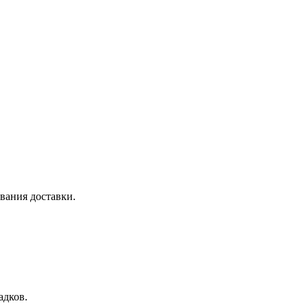
ования доставки.
адков.