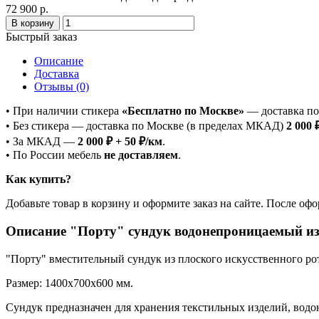
72 900 р.
В корзину
Быстрый заказ
Описание
Доставка
Отзывы (0)
• При наличии стикера
«Бесплатно по Москве»
— доставка п
• Без стикера — доставка по Москве (в пределах МКАД)
2 000 
• За МКАД —
2 000 ₽ + 50 ₽/км
.
• По России мебель
не доставляем
.
Как купить?
Добавьте товар в корзину и оформите заказ на сайте. После оф
Описание "Порту" сундук водонепроницаемый из 
"Порту" вместительный сундук из плоского искусственного рот
Размер: 1400х700х600 мм.
Сундук предназначен для хранения текстильных изделий, водон